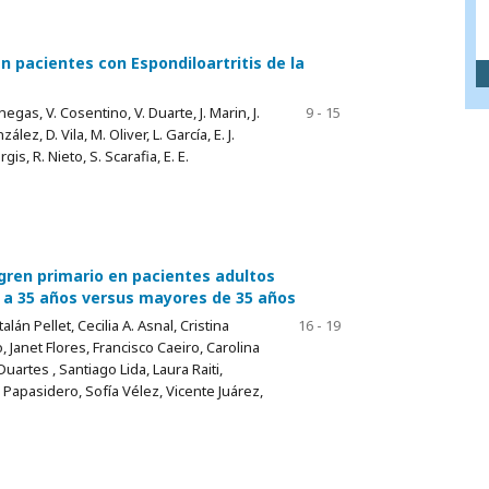
 pacientes con Espondiloartritis de la
negas, V. Cosentino, V. Duarte, J. Marin, J.
9 - 15
ez, D. Vila, M. Oliver, L. García, E. J.
gis, R. Nieto, S. Scarafia, E. E.
ögren primario en pacientes adultos
 a 35 años versus mayores de 35 años
lán Pellet, Cecilia A. Asnal, Cristina
16 - 19
 Janet Flores, Francisco Caeiro, Carolina
artes , Santiago Lida, Laura Raiti,
a Papasidero, Sofía Vélez, Vicente Juárez,