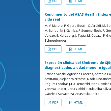
PDF
HTML
Rendimiento del ASAS Health Index en
vida real
M. V. Martire, P. Girard Bosch, C. Airoldi, M. Be
M. Bande, M. J. Gamba, F. Sommerfleck, P. Gonzál
Velozo, E. Kerzberg, J. Tapia, M. Cosatti, P. Gior
Schneeberger
PDF
HTML
Expresión clínica del Síndrome de Sj
diagnosticados a edad menor o igual
Patricia Sasaki, Agustina Cáceres, Antonio Cata
Amitrano, Alejandro Nitsche, Nadia Riscanevo,
Segura Escobar, Julia Demarchi, Noé Damián Du
Vanesa Cruzat, Carla Gobbi, Paula Alba, Silvi
Gabriela Salvatierra, Anastasia Secco
PDF
HTML