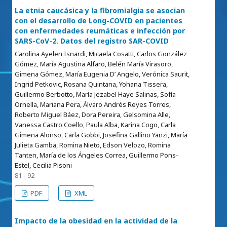
La etnia caucásica y la fibromialgia se asocian
con el desarrollo de Long-COVID en pacientes
con enfermedades reumáticas e infección por
SARS-CoV-2. Datos del registro SAR-COVID
Carolina Ayelen Isnardi, Micaela Cosatti, Carlos González
Gómez, María Agustina Alfaro, Belén María Virasoro,
Gimena Gómez, María Eugenia D’ Angelo, Verónica Saurit,
Ingrid Petkovic, Rosana Quintana, Yohana Tissera,
Guillermo Berbotto, María Jezabel Haye Salinas, Sofía
Ornella, Mariana Pera, Álvaro Andrés Reyes Torres,
Roberto Miguel Báez, Dora Pereira, Gelsomina Alle,
Vanessa Castro Coello, Paula Alba, Karina Cogo, Carla
Gimena Alonso, Carla Gobbi, Josefina Gallino Yanzi, María
Julieta Gamba, Romina Nieto, Edson Velozo, Romina
Tanten, María de los Ángeles Correa, Guillermo Pons-
Estel, Cecilia Pisoni
81 - 92
PDF
XML
Impacto de la obesidad en la actividad de la