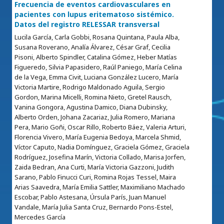
Frecuencia de eventos cardiovasculares en
pacientes con lupus eritematoso sistémico.
Datos del registro RELESSAR transversal
Lucila García, Carla Gobbi, Rosana Quintana, Paula Alba,
Susana Roverano, Analía Álvarez, César Graf, Cecilia
Pisoni, Alberto Spindler, Catalina Gómez, Heber Matías
Figueredo, Silvia Papasidero, Raúl Paniego, María Celina
de la Vega, Emma Civit, Luciana González Lucero, María
Victoria Martire, Rodrigo Maldonado Aguila, Sergio
Gordon, Marina Micelli, Romina Nieto, Gretel Rausch,
Vanina Gongora, Agustina Damico, Diana Dubinsky,
Alberto Orden, Johana Zacariaz, Julia Romero, Mariana
Pera, Mario Goñi, Oscar Rillo, Roberto Báez, Valeria Arturi,
Florencia Vivero, María Eugenia Bedoya, Marcela Shmid,
Víctor Caputo, Nadia Domínguez, Graciela Gómez, Graciela
Rodríguez, Josefina Marín, Victoria Collado, Marisa Jorfen,
Zaida Bedran, Ana Curti, María Victoria Gazzoni, Judith
Sarano, Pablo Finucci Curi, Romina Rojas Tessel, Maira
Arias Saavedra, María Emilia Sattler, Maximiliano Machado
Escobar, Pablo Astesana, Úrsula París, Juan Manuel
Vandale, María Julia Santa Cruz, Bernardo Pons-Estel,
Mercedes García