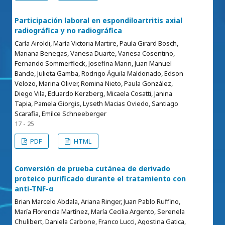
Participación laboral en espondiloartritis axial
radiográfica y no radiográfica
Carla Airoldi, María Victoria Martire, Paula Girard Bosch,
Mariana Benegas, Vanesa Duarte, Vanesa Cosentino,
Fernando Sommerfleck, Josefina Marin, Juan Manuel
Bande, Julieta Gamba, Rodrigo Águila Maldonado, Edson
Velozo, Marina Oliver, Romina Nieto, Paula González,
Diego Vila, Eduardo Kerzberg, Micaela Cosatti, Janina
Tapia, Pamela Giorgis, Lyseth Macias Oviedo, Santiago
Scarafia, Emilce Schneeberger
17 - 25
PDF
HTML
Conversión de prueba cutánea de derivado
proteico purificado durante el tratamiento con
anti-TNF-α
Brian Marcelo Abdala, Ariana Ringer, Juan Pablo Ruffino,
María Florencia Martínez, María Cecilia Argento, Serenela
Chulibert, Daniela Carbone, Franco Lucci, Agostina Gatica,