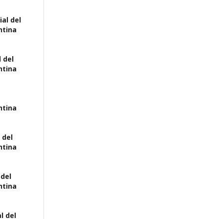
ial del
ntina
l del
ntina
ntina
 del
ntina
 del
ntina
l del