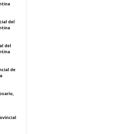
ntina
cial del
ntina
al del
ntina
ncial de
na
osario,
ovincial