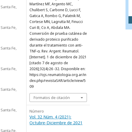
Martínez MF, Argento MC,
 Santa Fe,
Chulibert S, Carbone D, Lucci F,
Gatica A, Rombo G, Palatnik M,
Cortese MN, Lagrutta M, Finucci
 Santa Fe,
Curi B, Co A, Abdala MA.
Conversión de prueba cutánea de
derivado proteico purificado
durante el tratamiento con anti-
 Santa Fe,
TNF-α. Rev. Argent. Reumatol.
[Internet]. 1 de diciembre de 2021
[citado 7 de agosto de
 Santa Fe,
2026];32(4):26 -32. Disponible en:
https://ojs.reumatologia.org.ar/in
dex.php/revistaSAR/article/view/5
09
 Santa Fe,
Formatos de citación
 Santa Fe,
Número
Vol. 32 Núm. 4 (2021):
Octubre-Diciembre de 2021
 Santa Fe,