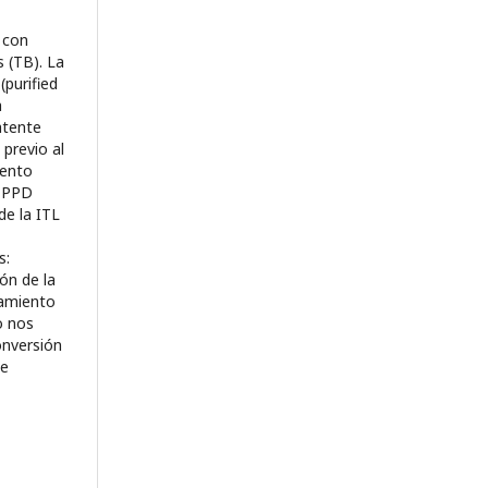
 con
s (TB). La
(purified
a
atente
 previo al
iento
a PPD
de la ITL
s:
ón de la
tamiento
o nos
onversión
de