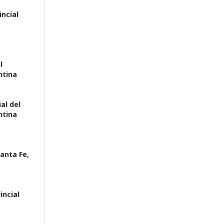
incial
l
ntina
al del
ntina
Santa Fe,
incial