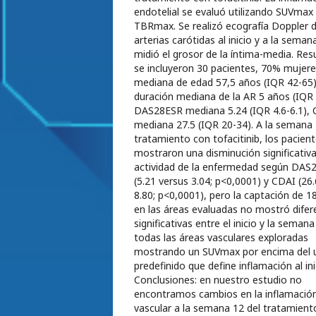
endotelial se evaluó utilizando SUVmax
TBRmax. Se realizó ecografía Doppler d
arterias carótidas al inicio y a la seman
midió el grosor de la íntima-media. Res
se incluyeron 30 pacientes, 70% mujere
mediana de edad 57,5 años (IQR 42-65)
duración mediana de la AR 5 años (IQR 
DAS28ESR mediana 5.24 (IQR 4.6-6.1),
mediana 27.5 (IQR 20-34). A la semana 
tratamiento con tofacitinib, los pacien
mostraron una disminución significativa
actividad de la enfermedad según DAS
(5.21 versus 3.04; p<0,0001) y CDAI (26
8.80; p<0,0001), pero la captación de 
en las áreas evaluadas no mostró difer
significativas entre el inicio y la seman
todas las áreas vasculares exploradas
mostrando un SUVmax por encima del 
predefinido que define inflamación al ini
Conclusiones: en nuestro estudio no
encontramos cambios en la inflamació
vascular a la semana 12 del tratamient