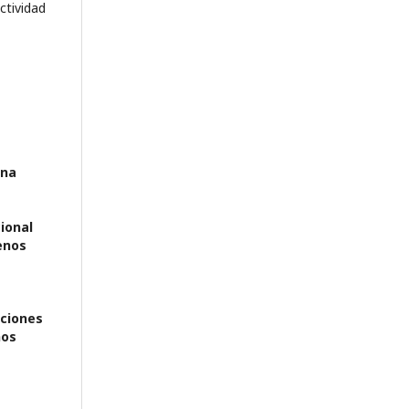
actividad
ina
ional
enos
ciones
nos