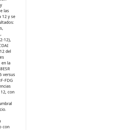
 y
e las
a 12 y se
ultados:
s,
,
2-12),
 CDAI
12 del
tes
 en la
28ESR
.6 versus
18F-FDG
encias
a 12, con
umbral
cio.
n
o con