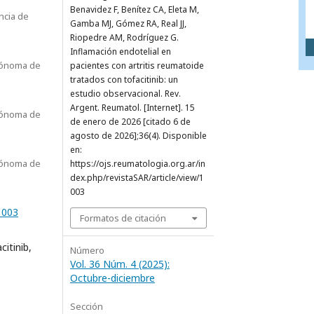
Benavidez F, Benítez CA, Eleta M,
ncia de
Gamba MJ, Gómez RA, Real JJ,
Riopedre AM, Rodríguez G.
Inflamación endotelial en
tónoma de
pacientes con artritis reumatoide
tratados con tofacitinib: un
estudio observacional. Rev.
Argent. Reumatol. [Internet]. 15
tónoma de
de enero de 2026 [citado 6 de
agosto de 2026];36(4). Disponible
en:
tónoma de
https://ojs.reumatologia.org.ar/in
dex.php/revistaSAR/article/view/1
003
.1003
Formatos de citación
citinib,
Número
Vol. 36 Núm. 4 (2025):
Octubre-diciembre
Sección