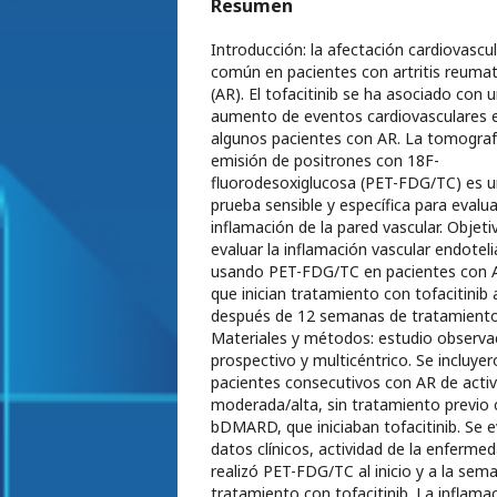
Resumen
Introducción: la afectación cardiovascul
común en pacientes con artritis reuma
(AR). El tofacitinib se ha asociado con 
aumento de eventos cardiovasculares 
algunos pacientes con AR. La tomograf
emisión de positrones con 18F-
fluorodesoxiglucosa (PET-FDG/TC) es 
prueba sensible y específica para evalua
inflamación de la pared vascular. Objeti
evaluar la inflamación vascular endoteli
usando PET-FDG/TC en pacientes con A
que inician tratamiento con tofacitinib al
después de 12 semanas de tratamiento
Materiales y métodos: estudio observac
prospectivo y multicéntrico. Se incluye
pacientes consecutivos con AR de activ
moderada/alta, sin tratamiento previo
bDMARD, que iniciaban tofacitinib. Se 
datos clínicos, actividad de la enfermed
realizó PET-FDG/TC al inicio y a la sem
tratamiento con tofacitinib. La inflama