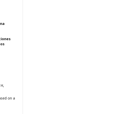
ina
ciones
nos
 H,
ased on a