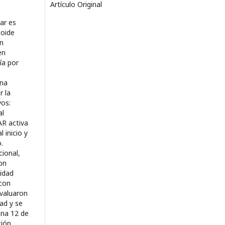
Artículo Original
ar es
toide
un
en
ía por
una
r la
vos:
al
R activa
 inicio y
.
ional,
ron
idad
 con
evaluaron
ad y se
ana 12 de
ción