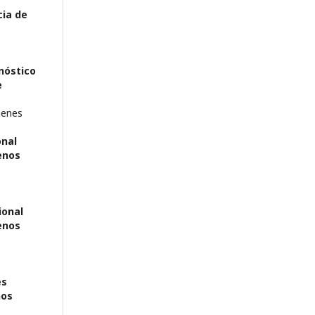
cia de
nóstico
e
genes
onal
enos
ional
enos
es
nos