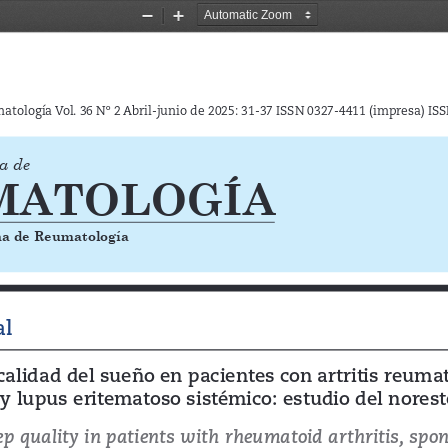
Zoom
Zoom
Out
In
tología Vol. 36 Nº 2 Abril-junio de 2025: 31-37 ISSN 0327-4411 (impresa) ISS
a de
MATOLOGÍA
na de Reumatología
al
calidad del sueño en pacientes con artritis reumat
 y lupus eritematoso sistémico: estudio del nores
p quality in patients with rheumatoid arthritis, spon