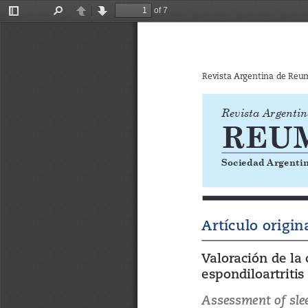
of 7
Toggle
Find
Previous
Next
Sidebar
Revista Argentina de Reuma
Revista Argentin
REU
Sociedad Argenti
Artículo origin
Valoración de la 
espondiloartritis
Assessment of slee