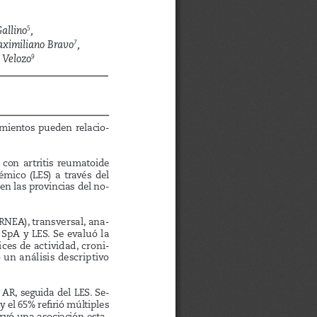
Gallino
,  
5
aximiliano Bravo
,  
7
r Velozo
9
tamientos  pueden  relacio-
  con  artritis  reumatoide  
mico  (LES)  a  través  del  
en las provincias del no
-
ARNEA), transversal, ana-
 SpA y LES. Se evaluó la 
ces de actividad, croni
-
 un análisis descriptivo 
AR, seguida del LES. Se-
 el 65% refirió múltiples 
rvó una asociación esta-