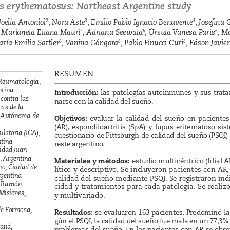
s erythematosus: Northeast Argentine study
oelia Antoniol
, Nora Aste
, Emilio Pablo Ignacio Benavente
, Josefina 
2
3
4
, Marianela Eliana Mauri
, Adriana Seewald
, Úrsula Vanesa Paris
, M
5
6
6
aría Emilia Sattler
, Vanina Góngora
, Pablo Finucci Curi
, Edson Javie
8
8
8
RESUMEN
Reumatología, 
ntina
Introducción:
  las  patologías  autoinmunes  y  sus  tra
contra las 
narse con la calidad del sueño. 
cas de la 
d Autónoma de 
Objetivos:
  evaluar  la  calidad  del  sueño  en  pacientes
(AR),  espondiloartritis  (SpA)  y  lupus  eritematoso  sisté
latoria (ICA), 
cuestionario de Pittsburgh de calidad del sueño (PSQI) 
tina
reste argentino.
idad Juan 
, Argentina
Materiales y métodos:
 estudio multicéntrico (filial 
no, Ciudad de 
lítico y descriptivo. Se incluyeron pacientes con AR,
rgentina
calidad del sueño mediante PSQI. Se registraron índi
 Ramón 
cidad y tratamientos para cada patología. Se realizó
Misiones, 
y multivariado. 
e Formosa, 
Resultados:
 se evaluaron 163 pacientes. Predominó la 
gún el PSQI, la calidad del sueño fue mala en un 77,3% y
raná, 
problemas del sueño. En los pacientes con AR se obse