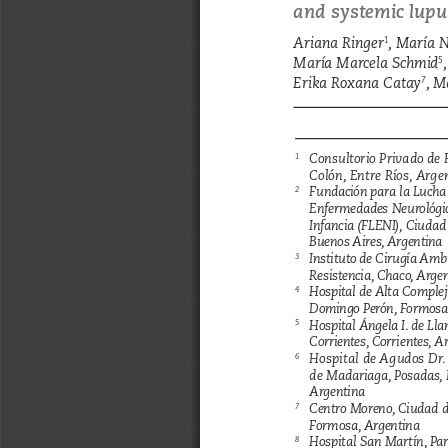
and systemic lupu
Ariana Ringer
, María N
1
María Marcela Schmid
5
Erika Roxana Catay
, M
7
Consultorio Priv
ado de 
1
Colón,
 Entre Ríos, Arge
Fundación par
a la Lucha 
2
Enfermedades Neur
ológi
Inf
ancia (FLENI), Ciuda
Buenos Air
es, Argentina
Instituto de Cirugía 
Ambu
3
Resistencia,
 Chaco, Argen
Hospital de 
Alta Complej
4
Domingo P
erón, Formosa
Hospital 
Ángela I. de Lla
5
Corrientes
, Corrientes, A
Hospital de 
Agudos Dr.
6
d
e Madariaga, Posadas, 
Argentina
Centr
o Moreno, Ciudad d
7
F
ormosa, Argentina
Hospital San Martín,
 Pa
8