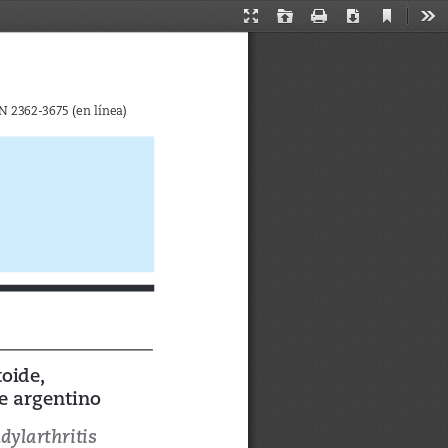
Current
Presentation
Open
Print
Download
Too
View
Mode
N 2362-3675 (en línea)
oide, 
te argentino
dylarthritis 