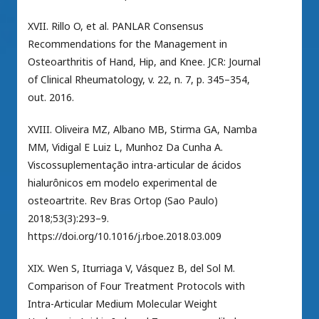
XVII. Rillo O, et al. PANLAR Consensus
Recommendations for the Management in
Osteoarthritis of Hand, Hip, and Knee. JCR: Journal
of Clinical Rheumatology, v. 22, n. 7, p. 345–354,
out. 2016.
XVIII. Oliveira MZ, Albano MB, Stirma GA, Namba
MM, Vidigal E Luiz L, Munhoz Da Cunha A.
Viscossuplementação intra-articular de ácidos
hialurônicos em modelo experimental de
osteoartrite. Rev Bras Ortop (Sao Paulo)
2018;53(3):293–9.
https://doi.org/10.1016/j.rboe.2018.03.009
XIX. Wen S, Iturriaga V, Vásquez B, del Sol M.
Comparison of Four Treatment Protocols with
Intra-Articular Medium Molecular Weight