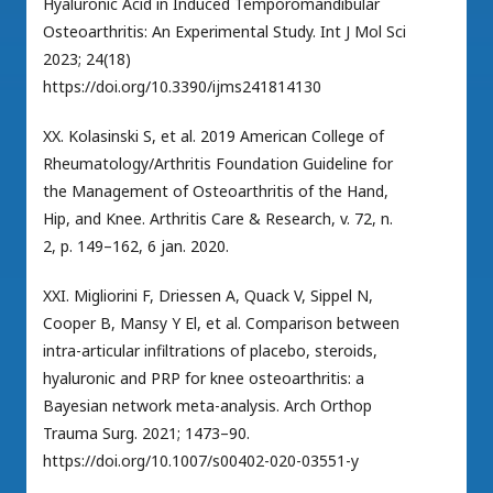
Hyaluronic Acid in Induced Temporomandibular
Osteoarthritis: An Experimental Study. Int J Mol Sci
2023; 24(18)
https://doi.org/10.3390/ijms241814130
XX. Kolasinski S, et al. 2019 American College of
Rheumatology/Arthritis Foundation Guideline for
the Management of Osteoarthritis of the Hand,
Hip, and Knee. Arthritis Care & Research, v. 72, n.
2, p. 149–162, 6 jan. 2020.
XXI. Migliorini F, Driessen A, Quack V, Sippel N,
Cooper B, Mansy Y El, et al. Comparison between
intra-articular infiltrations of placebo, steroids,
hyaluronic and PRP for knee osteoarthritis: a
Bayesian network meta-analysis. Arch Orthop
Trauma Surg. 2021; 1473–90.
https://doi.org/10.1007/s00402-020-03551-y