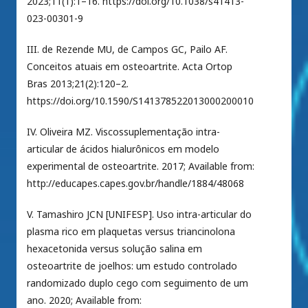
2023;11(1):1–16. https://doi.org/10.1038/s41413-
023-00301-9
III. de Rezende MU, de Campos GC, Pailo AF.
Conceitos atuais em osteoartrite. Acta Ortop
Bras 2013;21(2):120–2.
https://doi.org/10.1590/S141378522013000200010
IV. Oliveira MZ. Viscossuplementação intra-
articular de ácidos hialurônicos em modelo
experimental de osteoartrite. 2017; Available from:
http://educapes.capes.gov.br/handle/1884/48068
V. Tamashiro JCN [UNIFESP]. Uso intra-articular do
plasma rico em plaquetas versus triancinolona
hexacetonida versus solução salina em
osteoartrite de joelhos: um estudo controlado
randomizado duplo cego com seguimento de um
ano. 2020; Available from: