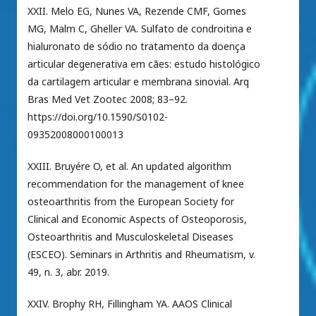
XXII. Melo EG, Nunes VA, Rezende CMF, Gomes
MG, Malm C, Gheller VA. Sulfato de condroitina e
hialuronato de sódio no tratamento da doença
articular degenerativa em cães: estudo histológico
da cartilagem articular e membrana sinovial. Arq
Bras Med Vet Zootec 2008; 83–92.
https://doi.org/10.1590/S0102-
09352008000100013
XXIII. Bruyére O, et al. An updated algorithm
recommendation for the management of knee
osteoarthritis from the European Society for
Clinical and Economic Aspects of Osteoporosis,
Osteoarthritis and Musculoskeletal Diseases
(ESCEO). Seminars in Arthritis and Rheumatism, v.
49, n. 3, abr. 2019.
XXIV. Brophy RH, Fillingham YA. AAOS Clinical