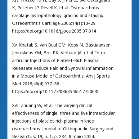
K, Pelletier JP, Revell K, et al. Osteoarthritis
cartilage histopathology: grading and staging.
Osteoarthritis Cartilage 2006;14(1):13–29.
https://doi.org/10.1016/j.joca.2005.07.014
XV. Khatab S, van Buul GM, Kops N, Bastiaansen-
Jenniskens YM, Bos PK, Verhaar JA, et al. Intra-
articular Injections of Platelet-Rich Plasma
Releasate Reduce Pain and Synovial Inflammation
in a Mouse Model of Osteoarthritis. Am J Sports
Med 2018;46(4):977–86.
https://doi.org/10.1177/0363546517750635
XVI. Zhuang W, et al. The varying clinical
effectiveness of single, three and five intraarticular
injections of platelet-rich plasma in knee
osteoarthritis. Journal of Orthopaedic Surgery and
Research, v. 19, n. 1, p. 284, 8 maio 2024.