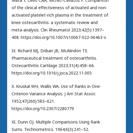
Mata Y, Olivo CAA, Vilchez-Cavazos F. Comparison
of the clinical effectiveness of activated and non-
activated platelet-rich plasma in the treatment of
knee osteoarthritis: a systematic review and
meta-analysis. Clin Rheumatol 2023;42(5):1397–
408. https://doi.org/10.1007/s10067-022-06463-x
IX. Richard MJ, Driban JB, McAlindon TE.
Pharmaceutical treatment of osteoarthritis.
Osteoarthritis Cartilage 2023;31(4):458–66.
https://doi.org/10.1016/j.joca.2022.11.005
X. Kruskal WH, Wallis WA. Use of Ranks in One-
Criterion Variance Analysis. J Am Stat Assoc
1952;47(260):583–621.
https://doi.org/10.2307/2280779
XI. Dunn OJ. Multiple Comparisons Using Rank
Sums. Technometrics. 1964;6(3):241–52.