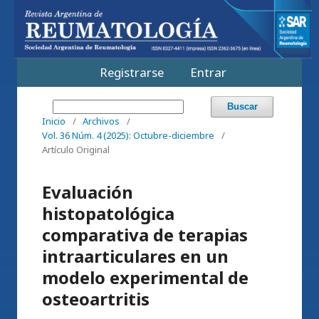
Registrarse
Entrar
Buscar
Inicio
/
Archivos
/
Vol. 36 Núm. 4 (2025): Octubre-diciembre
/
Artículo Original
Evaluación
histopatológica
comparativa de terapias
intraarticulares en un
modelo experimental de
osteoartritis