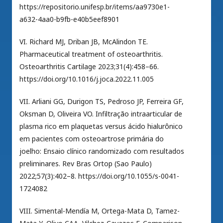
https://repositorio.unifesp.br/items/aa9730e1-
a632-4aa0-b9fb-e40b5eef8901
VI. Richard MJ, Driban JB, McAlindon TE.
Pharmaceutical treatment of osteoarthritis.
Osteoarthritis Cartilage 2023;31(4):458–66.
https://doi.org/10.1016/j.joca.2022.11.005
VII. Arliani GG, Durigon TS, Pedroso JP, Ferreira GF,
Oksman D, Oliveira VO. Infiltração intraarticular de
plasma rico em plaquetas versus ácido hialurônico
em pacientes com osteoartrose primária do
joelho: Ensaio clínico randomizado com resultados
preliminares. Rev Bras Ortop (Sao Paulo)
2022;57(3):402–8. https://doi.org/10.1055/s-0041-
1724082
VIII. Simental-Mendía M, Ortega-Mata D, Tamez-