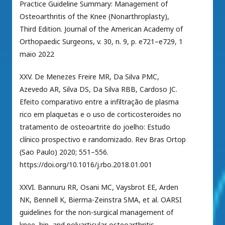
Practice Guideline Summary: Management of
Osteoarthritis of the Knee (Nonarthroplasty),
Third Edition. Journal of the American Academy of
Orthopaedic Surgeons, v. 30, n. 9, p. e721–e729, 1
maio 2022
XXV. De Menezes Freire MR, Da Silva PMC,
Azevedo AR, Silva DS, Da Silva RBB, Cardoso JC.
Efeito comparativo entre a infiltração de plasma
rico em plaquetas e o uso de corticosteroides no
tratamento de osteoartrite do joelho: Estudo
clínico prospectivo e randomizado. Rev Bras Ortop
(Sao Paulo) 2020; 551–556.
https://doi.org/10.1016/j.rbo.2018.01.001
XXVI. Bannuru RR, Osani MC, Vaysbrot EE, Arden
NK, Bennell K, Bierma-Zeinstra SMA, et al. OARSI
guidelines for the non-surgical management of
knee, hip, and polyarticular osteoarthritis.