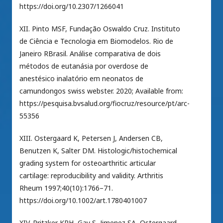
https://doi.org/10.2307/1266041
XII. Pinto MSF, Fundação Oswaldo Cruz. Instituto
de Ciência e Tecnologia em Biomodelos. Rio de
Janeiro RBrasil. Análise comparativa de dois
métodos de eutanásia por overdose de
anestésico inalatório em neonatos de
camundongos swiss webster. 2020; Available from:
https://pesquisa.bvsalud.org/fiocruz/resource/pt/arc-
55356
XIII. Ostergaard K, Petersen J, Andersen CB,
Benutzen K, Salter DM. Histologic/histochemical
grading system for osteoarthritic articular
cartilage: reproducibility and validity. Arthritis
Rheum 1997;40(10):1766–71.
https://doi.org/10.1002/art.1780401007
XIV. Pritzker KPH, Gay S, Jimenez SA, Ostergaard