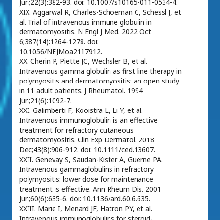
Jun;22(3):382-93. doi: 10.1007/s10165-011-0534-4.
XIX. Aggarwal R, Charles-Schoeman C, Schessl J, et
al. Trial of intravenous immune globulin in
dermatomyositis. N Engl J Med. 2022 Oct
6;387(14):1264-1278. doi:
10.1056/NEJMoa2117912.
XX. Cherin P, Piette JC, Wechsler B, et al.
Intravenous gamma globulin as first line therapy in
polymyositis and dermatomyositis: an open study
in 11 adult patients. J Rheumatol. 1994
Jun;21(6):1092-7.
XXI. Galimberti F, Kooistra L, Li Y, et al.
Intravenous immunoglobulin is an effective
treatment for refractory cutaneous
dermatomyositis. Clin Exp Dermatol. 2018
Dec;43(8):906-912. doi: 10.1111/ced.13607.
XXII. Genevay S, Saudan-Kister A, Guerne PA.
Intravenous gammaglobulins in refractory
polymyositis: lower dose for maintenance
treatment is effective. Ann Rheum Dis. 2001
Jun;60(6):635-6. doi: 10.1136/ard.60.6.635.
XXIII. Marie I, Menard JF, Hatron PY, et al.
Intravenous immunoglobulins for steroid-