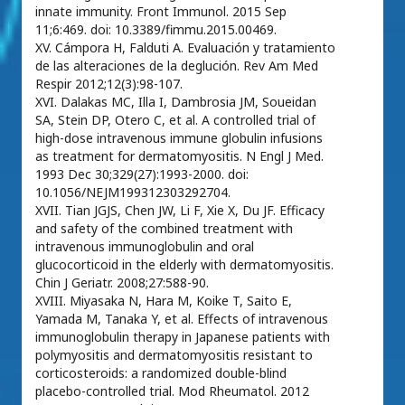
innate immunity. Front Immunol. 2015 Sep
11;6:469. doi: 10.3389/fimmu.2015.00469.
XV. Cámpora H, Falduti A. Evaluación y tratamiento
de las alteraciones de la deglución. Rev Am Med
Respir 2012;12(3):98-107.
XVI. Dalakas MC, Illa I, Dambrosia JM, Soueidan
SA, Stein DP, Otero C, et al. A controlled trial of
high-dose intravenous immune globulin infusions
as treatment for dermatomyositis. N Engl J Med.
1993 Dec 30;329(27):1993-2000. doi:
10.1056/NEJM199312303292704.
XVII. Tian JGJS, Chen JW, Li F, Xie X, Du JF. Efficacy
and safety of the combined treatment with
intravenous immunoglobulin and oral
glucocorticoid in the elderly with dermatomyositis.
Chin J Geriatr. 2008;27:588-90.
XVIII. Miyasaka N, Hara M, Koike T, Saito E,
Yamada M, Tanaka Y, et al. Effects of intravenous
immunoglobulin therapy in Japanese patients with
polymyositis and dermatomyositis resistant to
corticosteroids: a randomized double-blind
placebo-controlled trial. Mod Rheumatol. 2012