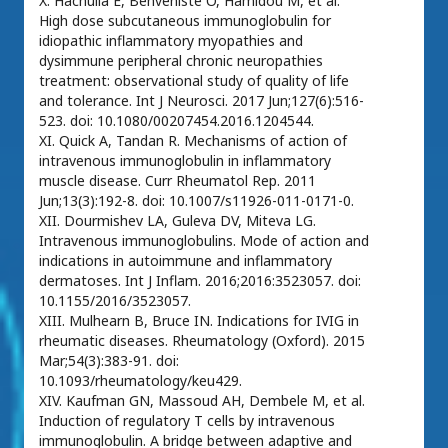
X. Hachulla E, Benveniste O, Hamidou M, et al.
High dose subcutaneous immunoglobulin for
idiopathic inflammatory myopathies and
dysimmune peripheral chronic neuropathies
treatment: observational study of quality of life
and tolerance. Int J Neurosci. 2017 Jun;127(6):516-
523. doi: 10.1080/00207454.2016.1204544.
XI. Quick A, Tandan R. Mechanisms of action of
intravenous immunoglobulin in inflammatory
muscle disease. Curr Rheumatol Rep. 2011
Jun;13(3):192-8. doi: 10.1007/s11926-011-0171-0.
XII. Dourmishev LA, Guleva DV, Miteva LG.
Intravenous immunoglobulins. Mode of action and
indications in autoimmune and inflammatory
dermatoses. Int J Inflam. 2016;2016:3523057. doi:
10.1155/2016/3523057.
XIII. Mulhearn B, Bruce IN. Indications for IVIG in
rheumatic diseases. Rheumatology (Oxford). 2015
Mar;54(3):383-91. doi:
10.1093/rheumatology/keu429.
XIV. Kaufman GN, Massoud AH, Dembele M, et al.
Induction of regulatory T cells by intravenous
immunoglobulin. A bridge between adaptive and