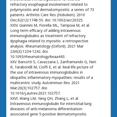
refractory esophageal involvement related to
polymyositis and dermatomyositis: a series of 73
patients. Arthritis Care Res (Hoboken). 2010
Dec;62(12):1748-55. doi: 10.1002/acr.20325.
XXIV. Giannini M, Fiorella ML, Tampoia M, et al.
Long-term efficacy of adding intravenous
immunoglobulins as treatment of refractory
dysphagia related to myositis: a retrospective
analysis. Rheumatology (Oxford). 2021 Mar
2;60(3):1234-1242. doi:
10.1093/rheumatology/keaa443.
XXV. Barsotti S, Cavazzana I, Zanframundo G, Neri
R, Taraborelli M, Cioffi E, et al. Real life picture of
the use of intravenous immunoglobulins in
idiopathic inflammatory myopathies: results of a
multicentric study. Autoimmun Rev. 2021
Mar;20(3):102757. doi:
10.1016/j.autrev.2021.102757.
XXVI. Wang LM, Yang QH, Zhang L, et al.
Intravenous immunoglobulin for interstitial lung
diseases of anti-melanoma differentiation-
associated gene 5-positive dermatomyositis.