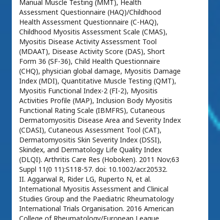
Manual Muscle Testing (MMT), Health
Assessment Questionnaire (HAQ)/Childhood
Health Assessment Questionnaire (C-HAQ),
Childhood Myositis Assessment Scale (CMAS),
Myositis Disease Activity Assessment Tool
(MDAAT), Disease Activity Score (DAS), Short
Form 36 (SF-36), Child Health Questionnaire
(CHQ), physician global damage, Myositis Damage
Index (MDI), Quantitative Muscle Testing (QMT),
Myositis Functional Index-2 (FI-2), Myositis
Activities Profile (MAP), Inclusion Body Myositis
Functional Rating Scale (IBMFRS), Cutaneous
Dermatomyositis Disease Area and Severity Index
(CDASI), Cutaneous Assessment Tool (CAT),
Dermatomyositis Skin Severity Index (DSSI),
Skindex, and Dermatology Life Quality Index
(DLQI). Arthritis Care Res (Hoboken). 2011 Nov;63
Suppl 11(0 11):S118-57. doi: 10.1002/acr.20532.
II. Aggarwal R, Rider LG, Ruperto N, et al.
International Myositis Assessment and Clinical
Studies Group and the Paediatric Rheumatology
International Trials Organisation. 2016 American
College of Rheumatology/European League