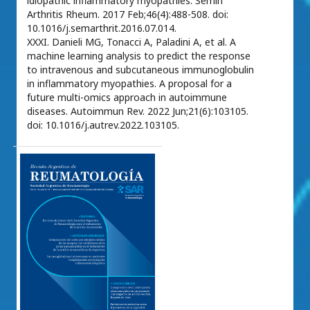
idiopathic inflammatory myopathies. Semin
Arthritis Rheum. 2017 Feb;46(4):488-508. doi:
10.1016/j.semarthrit.2016.07.014.
XXXI. Danieli MG, Tonacci A, Paladini A, et al. A
machine learning analysis to predict the response
to intravenous and subcutaneous immunoglobulin
in inflammatory myopathies. A proposal for a
future multi-omics approach in autoimmune
diseases. Autoimmun Rev. 2022 Jun;21(6):103105.
doi: 10.1016/j.autrev.2022.103105.