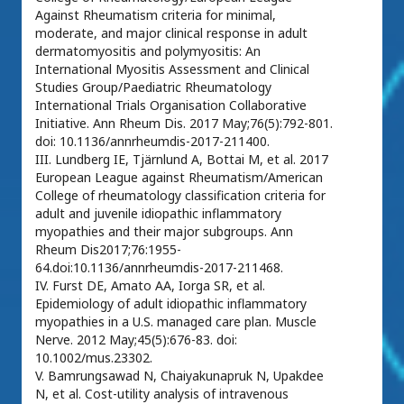
Against Rheumatism criteria for minimal,
moderate, and major clinical response in adult
dermatomyositis and polymyositis: An
International Myositis Assessment and Clinical
Studies Group/Paediatric Rheumatology
International Trials Organisation Collaborative
Initiative. Ann Rheum Dis. 2017 May;76(5):792-801.
doi: 10.1136/annrheumdis-2017-211400.
III. Lundberg IE, Tjärnlund A, Bottai M, et al. 2017
European League against Rheumatism/American
College of rheumatology classification criteria for
adult and juvenile idiopathic inflammatory
myopathies and their major subgroups. Ann
Rheum Dis2017;76:1955-
64.doi:10.1136/annrheumdis-2017-211468.
IV. Furst DE, Amato AA, Iorga SR, et al.
Epidemiology of adult idiopathic inflammatory
myopathies in a U.S. managed care plan. Muscle
Nerve. 2012 May;45(5):676-83. doi:
10.1002/mus.23302.
V. Bamrungsawad N, Chaiyakunapruk N, Upakdee
N, et al. Cost-utility analysis of intravenous