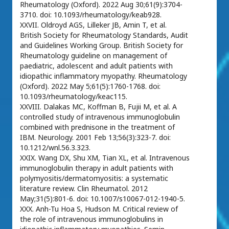
Rheumatology (Oxford). 2022 Aug 30;61(9):3704-
3710. doi: 10.1093/rheumatology/keab928.
XXVII. Oldroyd AGS, Lilleker JB, Amin T, et al.
British Society for Rheumatology Standards, Audit
and Guidelines Working Group. British Society for
Rheumatology guideline on management of
paediatric, adolescent and adult patients with
idiopathic inflammatory myopathy. Rheumatology
(Oxford). 2022 May 5;61(5):1760-1768. doi:
10.1093/rheumatology/keac115.
XXVIII. Dalakas MC, Koffman B, Fujii M, et al. A
controlled study of intravenous immunoglobulin
combined with prednisone in the treatment of
IBM. Neurology. 2001 Feb 13;56(3):323-7. doi:
10.1212/wnl.56.3.323.
XXIX. Wang DX, Shu XM, Tian XL, et al. Intravenous
immunoglobulin therapy in adult patients with
polymyositis/dermatomyositis: a systematic
literature review. Clin Rheumatol. 2012
May;31(5):801-6. doi: 10.1007/s10067-012-1940-5.
XXX. Anh-Tu Hoa S, Hudson M. Critical review of
the role of intravenous immunoglobulins in