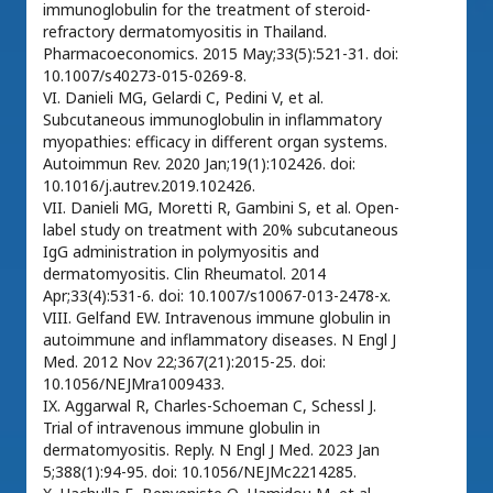
immunoglobulin for the treatment of steroid-
refractory dermatomyositis in Thailand.
Pharmacoeconomics. 2015 May;33(5):521-31. doi:
10.1007/s40273-015-0269-8.
VI. Danieli MG, Gelardi C, Pedini V, et al.
Subcutaneous immunoglobulin in inflammatory
myopathies: efficacy in different organ systems.
Autoimmun Rev. 2020 Jan;19(1):102426. doi:
10.1016/j.autrev.2019.102426.
VII. Danieli MG, Moretti R, Gambini S, et al. Open-
label study on treatment with 20% subcutaneous
IgG administration in polymyositis and
dermatomyositis. Clin Rheumatol. 2014
Apr;33(4):531-6. doi: 10.1007/s10067-013-2478-x.
VIII. Gelfand EW. Intravenous immune globulin in
autoimmune and inflammatory diseases. N Engl J
Med. 2012 Nov 22;367(21):2015-25. doi:
10.1056/NEJMra1009433.
IX. Aggarwal R, Charles-Schoeman C, Schessl J.
Trial of intravenous immune globulin in
dermatomyositis. Reply. N Engl J Med. 2023 Jan
5;388(1):94-95. doi: 10.1056/NEJMc2214285.