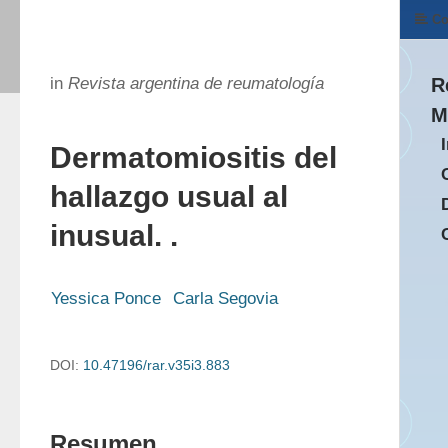
Co
in
Revista argentina de reumatología
R
M
Dermatomiositis del
hallazgo usual al
inusual. .
Yessica Ponce
Carla Segovia
DOI:
10.47196/rar.v35i3.883
Resumen