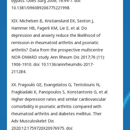
bypass. Obes Surg 2006; 16:94-7. doi:
10.1381/096089206775221998.
XIX. Michelsen B, Kristianslund EK, Sexton J,
Hammer HB, Fagerli KM, Lie E, et al. Do
depression and anxiety reduce the likelihood of
remission in rheumatoid arthritis and psoriatic
arthritis? Data from the prospective multicentre
NOR-DMARD study. Ann Rheum Dis 2017;76 (11):
1906-1910. doi: 10.1136/annrheumdis-2017-
211284.
XX. Fragoulis GE, Evangelatos G, Tentolouris N,
Fragkiadaki K, Panopoulos S, Konstantonis G, et al
Higher depression rates and similar cardiovascular
comorbidity in psoriatic arthritis compared with
rheumatoid arthritis and diabetes mellitus. Ther
Adv Musculoskelet Dis
2020;12:1759720X20976975. doi: