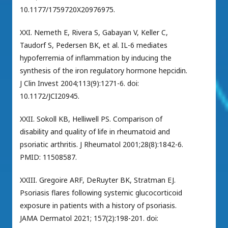
10.1177/1759720X20976975.
XXI. Nemeth E, Rivera S, Gabayan V, Keller C,
Taudorf S, Pedersen BK, et al. IL-6 mediates
hypoferremia of inflammation by inducing the
synthesis of the iron regulatory hormone hepcidin.
J Clin Invest 2004;113(9):1271-6. doi:
10.1172/JCI20945.
XXII. Sokoll KB, Helliwell PS. Comparison of
disability and quality of life in rheumatoid and
psoriatic arthritis. J Rheumatol 2001;28(8):1842-6.
PMID: 11508587.
XXIII. Gregoire ARF, DeRuyter BK, Stratman EJ.
Psoriasis flares following systemic glucocorticoid
exposure in patients with a history of psoriasis.
JAMA Dermatol 2021; 157(2):198-201. doi: