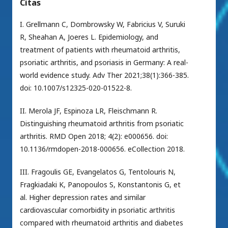
Citas
I. Grellmann C, Dombrowsky W, Fabricius V, Suruki
R, Sheahan A, Joeres L. Epidemiology, and
treatment of patients with rheumatoid arthritis,
psoriatic arthritis, and psoriasis in Germany: A real-
world evidence study. Adv Ther 2021;38(1):366-385.
doi: 10.1007/s12325-020-01522-8.
II. Merola JF, Espinoza LR, Fleischmann R.
Distinguishing rheumatoid arthritis from psoriatic
arthritis. RMD Open 2018; 4(2): e000656. doi:
10.1136/rmdopen-2018-000656. eCollection 2018.
III. Fragoulis GE, Evangelatos G, Tentolouris N,
Fragkiadaki K, Panopoulos S, Konstantonis G, et
al. Higher depression rates and similar
cardiovascular comorbidity in psoriatic arthritis
compared with rheumatoid arthritis and diabetes