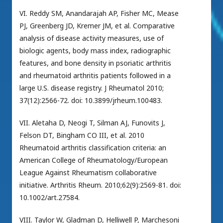
VI. Reddy SM, Anandarajah AP, Fisher MC, Mease
PJ, Greenberg JD, Kremer JM, et al. Comparative
analysis of disease activity measures, use of
biologic agents, body mass index, radiographic
features, and bone density in psoriatic arthritis
and rheumatoid arthritis patients followed in a
large U.S. disease registry. J Rheumatol 2010;
37(12):2566-72. doi: 10.3899/jrheum.100483.
VII. Aletaha D, Neogi T, Silman AJ, Funovits J,
Felson DT, Bingham CO III, et al. 2010
Rheumatoid arthritis classification criteria: an
American College of Rheumatology/European
League Against Rheumatism collaborative
initiative. Arthritis Rheum. 2010;62(9):2569-81. doi:
10.1002/art.27584.
VIII. Taylor W, Gladman D, Helliwell P, Marchesoni