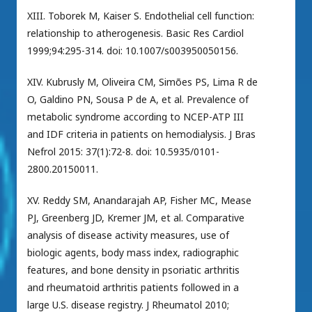
XIII. Toborek M, Kaiser S. Endothelial cell function:
relationship to atherogenesis. Basic Res Cardiol
1999;94:295-314. doi: 10.1007/s003950050156.
XIV. Kubrusly M, Oliveira CM, Simões PS, Lima R de
O, Galdino PN, Sousa P de A, et al. Prevalence of
metabolic syndrome according to NCEP-ATP III
and IDF criteria in patients on hemodialysis. J Bras
Nefrol 2015: 37(1):72-8. doi: 10.5935/0101-
2800.20150011.
XV. Reddy SM, Anandarajah AP, Fisher MC, Mease
PJ, Greenberg JD, Kremer JM, et al. Comparative
analysis of disease activity measures, use of
biologic agents, body mass index, radiographic
features, and bone density in psoriatic arthritis
and rheumatoid arthritis patients followed in a
large U.S. disease registry. J Rheumatol 2010;