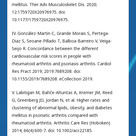
mellitus. Ther Adv Musculoskelet Dis. 2020;
12:1759720X20976975. doi:
10.1177/1759720X20976975.
IV. González-Martin C, Grande Morais S, Pertega-
Diaz S, Seoane-Pillado T, Balboa-Barreiro V, Veiga-
Seijo R. Concordance between the different
cardiovascular risk scores in people with
rheumatoid arthritis and psoriasis arthritis. Cardiol
Res Pract 2019; 2019:7689208. doi:
10.1155/2019/7689208. eCollection 2019.
V. Labitigan M, Bahče-Altuntas A, Kremer JM, Reed
G, Greenberg JD, Jordan N, et al. Higher rates and
clustering of abnormal lipids, obesity, and diabetes
mellitus in psoriatic arthritis compared with
rheumatoid arthritis. Arthritis Care Res (Hoboken)
2014; 66(4):600-7. doi: 10.1002/acr.22185.