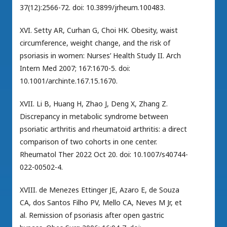
37(12):2566-72. doi: 10.3899/jrheum.100483.
XVI. Setty AR, Curhan G, Choi HK. Obesity, waist
circumference, weight change, and the risk of
psoriasis in women: Nurses’ Health Study II. Arch
Intern Med 2007; 167:1670-5. doi:
10.1001/archinte.167.15.1670.
XVII. Li B, Huang H, Zhao J, Deng X, Zhang Z.
Discrepancy in metabolic syndrome between
psoriatic arthritis and rheumatoid arthritis: a direct
comparison of two cohorts in one center.
Rheumatol Ther 2022 Oct 20. doi: 10.1007/s40744-
022-00502-4.
XVIII. de Menezes Ettinger JE, Azaro E, de Souza
CA, dos Santos Filho PV, Mello CA, Neves M Jr, et
al. Remission of psoriasis after open gastric