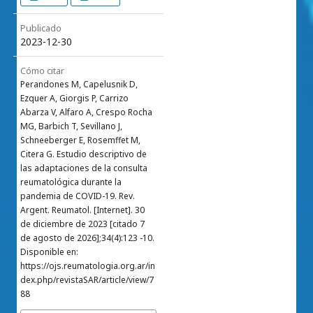
Publicado
2023-12-30
Cómo citar
Perandones M, Capelusnik D,
Ezquer A, Giorgis P, Carrizo
Abarza V, Alfaro A, Crespo Rocha
MG, Barbich T, Sevillano J,
Schneeberger E, Rosemffet M,
Citera G. Estudio descriptivo de
las adaptaciones de la consulta
reumatológica durante la
pandemia de COVID-19. Rev.
Argent. Reumatol. [Internet]. 30
de diciembre de 2023 [citado 7
de agosto de 2026];34(4):123 -10.
Disponible en:
https://ojs.reumatologia.org.ar/in
dex.php/revistaSAR/article/view/7
88