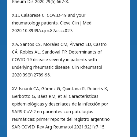
Rheum Dis 2020;79(5):667-8.
XIII. Calabrese C. COVID-19 and your
rheumatology patients. Cleve Clin J Med
2020;10.3949/ccjm.87a.ccc027.
XIV. Santos CS, Morales CM, Álvarez ED, Castro
CÁ, Robles AL, Sandoval TP. Determinants of
COVID-19 disease severity in patients with
underlying rheumatic disease. Clin Rheumatol
2020;39(9):2789-96.
XV. Isnardi CA, Gómez G, Quintana R, Roberts K,
Berbotto G, Báez RM, et al. Características
epidemiológicas y desenlaces de la infección por
SARS-CoV-2 en pacientes con patologías
reumáticas: primer reporte del registro argentino
SAR-COVID. Rev Arg Reumatol 2021;32(1):7-15.