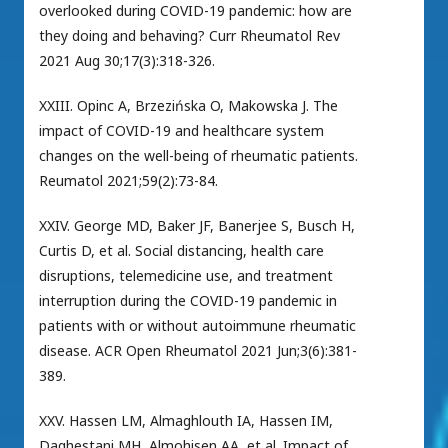
overlooked during COVID-19 pandemic: how are
they doing and behaving? Curr Rheumatol Rev
2021 Aug 30;17(3):318-326.
XXIII. Opinc A, Brzezińska O, Makowska J. The
impact of COVID-19 and healthcare system
changes on the well-being of rheumatic patients.
Reumatol 2021;59(2):73-84.
XXIV. George MD, Baker JF, Banerjee S, Busch H,
Curtis D, et al. Social distancing, health care
disruptions, telemedicine use, and treatment
interruption during the COVID-19 pandemic in
patients with or without autoimmune rheumatic
disease. ACR Open Rheumatol 2021 Jun;3(6):381-
389.
XXV. Hassen LM, Almaghlouth IA, Hassen IM,
Daghestani MH, Almohisen AA, et al. Impact of