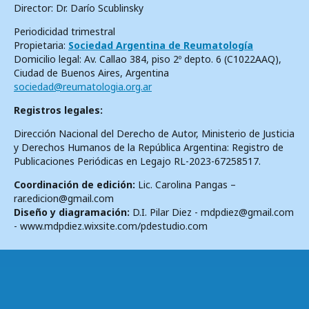
Director: Dr. Darío Scublinsky
Periodicidad trimestral
Propietaria:
Sociedad Argentina de Reumatología
Domicilio legal: Av. Callao 384, piso 2º depto. 6 (C1022AAQ),
Ciudad de Buenos Aires, Argentina
sociedad@reumatologia.org.ar
Registros legales:
Dirección Nacional del Derecho de Autor, Ministerio de Justicia
y Derechos Humanos de la República Argentina: Registro de
Publicaciones Periódicas en Legajo RL-2023-67258517.
Coordinación de edición:
Lic. Carolina Pangas –
rar.edicion@gmail.com
Diseño y diagramación:
D.I. Pilar Diez - mdpdiez@gmail.com
- www.mdpdiez.wixsite.com/pdestudio.com