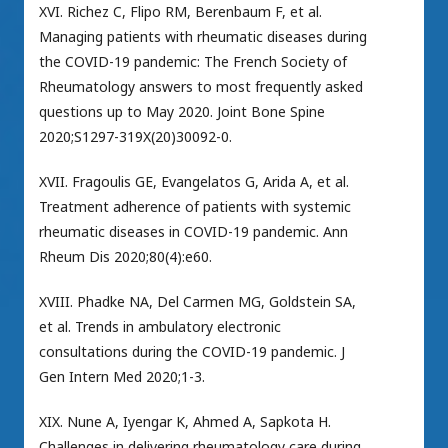
XVI. Richez C, Flipo RM, Berenbaum F, et al.
Managing patients with rheumatic diseases during
the COVID-19 pandemic: The French Society of
Rheumatology answers to most frequently asked
questions up to May 2020. Joint Bone Spine
2020;S1297-319X(20)30092-0.
XVII. Fragoulis GE, Evangelatos G, Arida A, et al.
Treatment adherence of patients with systemic
rheumatic diseases in COVID-19 pandemic. Ann
Rheum Dis 2020;80(4):e60.
XVIII. Phadke NA, Del Carmen MG, Goldstein SA,
et al. Trends in ambulatory electronic
consultations during the COVID-19 pandemic. J
Gen Intern Med 2020;1-3.
XIX. Nune A, Iyengar K, Ahmed A, Sapkota H.
Challenges in delivering rheumatology care during