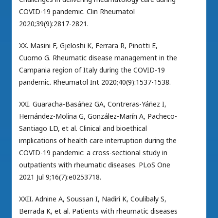
COVID-19 pandemic. Clin Rheumatol
2020;39(9):2817-2821.
XX. Masini F, Gjeloshi K, Ferrara R, Pinotti E,
Cuomo G. Rheumatic disease management in the
Campania region of Italy during the COVID-19
pandemic. Rheumatol Int 2020;40(9):1537-1538.
XXI. Guaracha-Basáñez GA, Contreras-Yáñez I,
Hernández-Molina G, González-Marín A, Pacheco-
Santiago LD, et al. Clinical and bioethical
implications of health care interruption during the
COVID-19 pandemic: a cross-sectional study in
outpatients with rheumatic diseases. PLoS One
2021 Jul 9;16(7):e0253718.
XXII. Adnine A, Soussan I, Nadiri K, Coulibaly S,
Berrada K, et al. Patients with rheumatic diseases