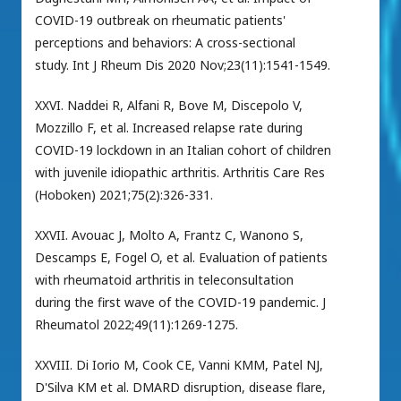
COVID-19 outbreak on rheumatic patients'
perceptions and behaviors: A cross-sectional
study. Int J Rheum Dis 2020 Nov;23(11):1541-1549.
XXVI. Naddei R, Alfani R, Bove M, Discepolo V,
Mozzillo F, et al. Increased relapse rate during
COVID-19 lockdown in an Italian cohort of children
with juvenile idiopathic arthritis. Arthritis Care Res
(Hoboken) 2021;75(2):326-331.
XXVII. Avouac J, Molto A, Frantz C, Wanono S,
Descamps E, Fogel O, et al. Evaluation of patients
with rheumatoid arthritis in teleconsultation
during the first wave of the COVID-19 pandemic. J
Rheumatol 2022;49(11):1269-1275.
XXVIII. Di Iorio M, Cook CE, Vanni KMM, Patel NJ,
D'Silva KM et al. DMARD disruption, disease flare,