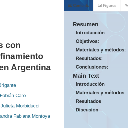
Contents
Figures
Resumen
Introducción:
Objetivos:
s con
Materiales y métodos:
nfinamiento
Resultados:
en Argentina
Conclusiones:
Main Text
Introducción
Brigante
Materiales y métodos
Fabián Caro
Resultados
Julieta Morbiducci
Discusión
andra Fabiana Montoya