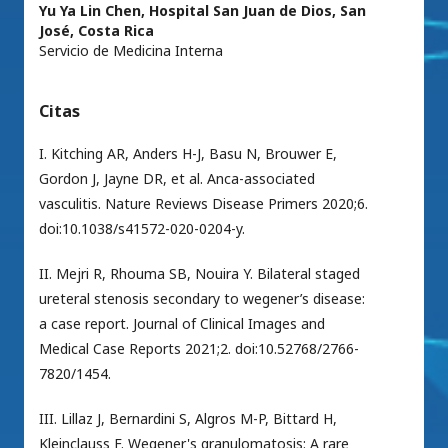
Yu Ya Lin Chen,
Hospital San Juan de Dios, San
José, Costa Rica
Servicio de Medicina Interna
Citas
I. Kitching AR, Anders H-J, Basu N, Brouwer E,
Gordon J, Jayne DR, et al. Anca-associated
vasculitis. Nature Reviews Disease Primers 2020;6.
doi:10.1038/s41572-020-0204-y.
II. Mejri R, Rhouma SB, Nouira Y. Bilateral staged
ureteral stenosis secondary to wegener’s disease:
a case report. Journal of Clinical Images and
Medical Case Reports 2021;2. doi:10.52768/2766-
7820/1454.
III. Lillaz J, Bernardini S, Algros M-P, Bittard H,
Kleinclauss F. Wegener's granulomatosis: A rare