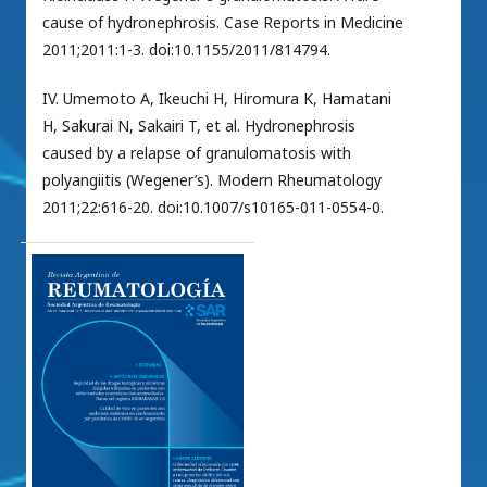
cause of hydronephrosis. Case Reports in Medicine
2011;2011:1-3. doi:10.1155/2011/814794.
IV. Umemoto A, Ikeuchi H, Hiromura K, Hamatani
H, Sakurai N, Sakairi T, et al. Hydronephrosis
caused by a relapse of granulomatosis with
polyangiitis (Wegener’s). Modern Rheumatology
2011;22:616-20. doi:10.1007/s10165-011-0554-0.