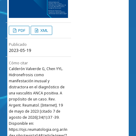
PDF
XML
Publicado
2023-05-19
Cómo citar
Calderón Valverde G, Chen YYL.
Hidronefrosis como
manifestación inusual y
distractora en el diagnóstico de
una vasculitis ANCA positiva. A
propósito de un caso. Rev.
Argent. Reumatol. [Internet]. 19
de mayo de 2023 [citado 7 de
agosto de 2026];34(1):37 -39.
Disponible en:
https://ojs.reumatologia.org.ar/in
dex.php/revistaSAR/article/view/7