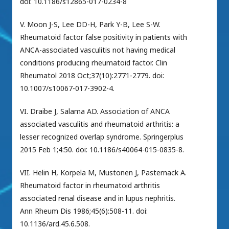
doi: 10.1186/s12865-017-0234-8
V. Moon J-S, Lee DD-H, Park Y-B, Lee S-W.
Rheumatoid factor false positivity in patients with
ANCA-associated vasculitis not having medical
conditions producing rheumatoid factor. Clin
Rheumatol 2018 Oct;37(10):2771-2779. doi:
10.1007/s10067-017-3902-4.
VI. Draibe J, Salama AD. Association of ANCA
associated vasculitis and rheumatoid arthritis: a
lesser recognized overlap syndrome. Springerplus
2015 Feb 1;4:50. doi: 10.1186/s40064-015-0835-8.
VII. Helin H, Korpela M, Mustonen J, Pasternack A.
Rheumatoid factor in rheumatoid arthritis
associated renal disease and in lupus nephritis.
Ann Rheum Dis 1986;45(6):508-11. doi:
10.1136/ard.45.6.508.