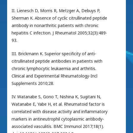
II. Lienesch D, Morris R, Metzger A, Debuys P,
Sherman K. Absence of cyclic citrullinated peptide
antibody in nonarthritic patients with chronic
hepatitis C infection. J Rheumatol 2005;32(3):489-
93.
III. Brickmann K. Superior specificity of anti-
citrullinated peptide antibodies in patients with
chronic lymphocytic leukaemia and arthritis.
Clinical and Experimental Rheumatology-Incl
Supplements 2010;28.
IV. Watanabe S, Gono T, Nishina K, Sugitani N,
Watanabe E, Yabe H, et al. Rheumatoid factor is
correlated with disease activity and inflammatory
markers in antineutrophil cytoplasmic antibody-
associated vasculitis. BMC Immunol 2017;18(1).