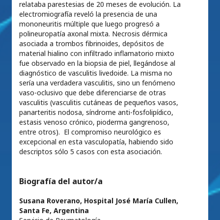
relataba parestesias de 20 meses de evolución. La
electromiografía reveló la presencia de una
mononeuritis múltiple que luego progresó a
polineuropatía axonal mixta. Necrosis dérmica
asociada a trombos ﬁbrinoides, depósitos de
material hialino con inﬁltrado inﬂamatorio mixto
fue observado en la biopsia de piel, llegándose al
diagnóstico de vasculitis livedoide. La misma no
sería una verdadera vasculitis, sino un fenómeno
vaso-oclusivo que debe diferenciarse de otras
vasculitis (vasculitis cutáneas de pequeños vasos,
panarteritis nodosa, síndrome anti-fosfolipídico,
estasis venoso crónico, pioderma gangrenoso,
entre otros). El compromiso neurológico es
excepcional en esta vasculopatía, habiendo sido
descriptos sólo 5 casos con esta asociación.
Biografía del autor/a
Susana Roverano,
Hospital José María Cullen,
Santa Fe, Argentina