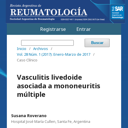
Registrarse
Entrar
Buscar
Inicio
/
Archivos
/
Vol. 28 Núm. 1 (2017): Enero-Marzo de 2017
/
Caso Clínico
Vasculitis livedoide
asociada a mononeuritis
múltiple
Susana Roverano
Hospital José María Cullen, Santa Fe, Argentina