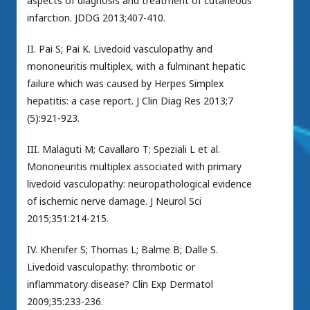
aspects of diagnosis and treatment of cutaneous
infarction. JDDG 2013;407-410.
II. Pai S; Pai K. Livedoid vasculopathy and
mononeuritis multiplex, with a fulminant hepatic
failure which was caused by Herpes Simplex
hepatitis: a case report. J Clin Diag Res 2013;7
(5):921-923.
III. Malaguti M; Cavallaro T; Speziali L et al.
Mononeuritis multiplex associated with primary
livedoid vasculopathy: neuropathological evidence
of ischemic nerve damage. J Neurol Sci
2015;351:214-215.
IV. Khenifer S; Thomas L; Balme B; Dalle S.
Livedoid vasculopathy: thrombotic or
inflammatory disease? Clin Exp Dermatol
2009;35:233-236.