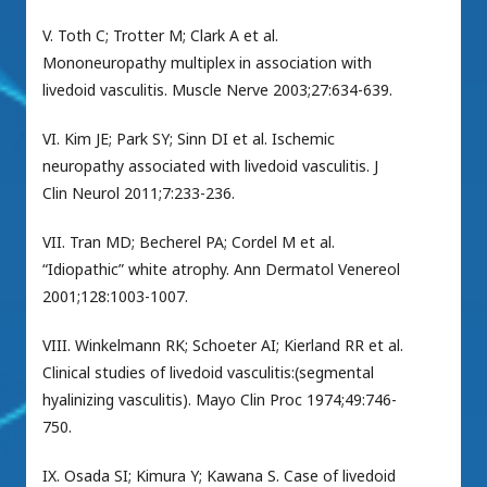
V. Toth C; Trotter M; Clark A et al.
Mononeuropathy multiplex in association with
livedoid vasculitis. Muscle Nerve 2003;27:634-639.
VI. Kim JE; Park SY; Sinn DI et al. Ischemic
neuropathy associated with livedoid vasculitis. J
Clin Neurol 2011;7:233-236.
VII. Tran MD; Becherel PA; Cordel M et al.
“Idiopathic” white atrophy. Ann Dermatol Venereol
2001;128:1003-1007.
VIII. Winkelmann RK; Schoeter AI; Kierland RR et al.
Clinical studies of livedoid vasculitis:(segmental
hyalinizing vasculitis). Mayo Clin Proc 1974;49:746-
750.
IX. Osada SI; Kimura Y; Kawana S. Case of livedoid