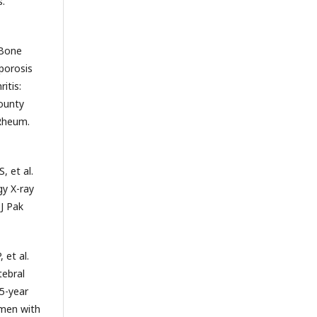
s.
 Bone
porosis
itis:
County
 Rheum.
 et al.
gy X-ray
 J Pak
 et al.
tebral
 5-year
men with