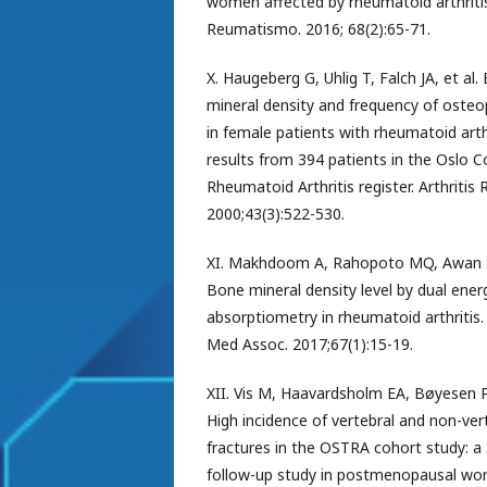
women affected by rheumatoid arthriti
Reumatismo. 2016; 68(2):65-71.
X. Haugeberg G, Uhlig T, Falch JA, et al.
mineral density and frequency of osteo
in female patients with rheumatoid arthr
results from 394 patients in the Oslo 
Rheumatoid Arthritis register. Arthritis
2000;43(3):522-530.
XI. Makhdoom A, Rahopoto MQ, Awan S,
Bone mineral density level by dual ener
absorptiometry in rheumatoid arthritis.
Med Assoc. 2017;67(1):15-19.
XII. Vis M, Haavardsholm EA, Bøyesen P,
High incidence of vertebral and non-ver
fractures in the OSTRA cohort study: a
follow-up study in postmenopausal wo