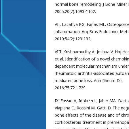
normal bone remodeling. J Bone Miner 
2005;20(7):1093-1102.
VII. Lacativa PG, Farias ML. Osteoporo
inflammation. Arq Bras Endocrinol Meta
2010;54(2):123-132.
VIII. Krishnamurthy A, Joshua V, Haj He
et al. Identification of a novel chemoki
dependent molecular mechanism under
rheumatoid arthritis-associated autoan
mediated bone loss. Ann Rheum Dis.
2016;75:721-729.
IX. Fassio A, Idolazzi L, Jaber MA, Darti
Viapiana O, Rossini M, Gatti D. The neg
bone effects of the disease and of chro
corticosteroid treatment in premenopa