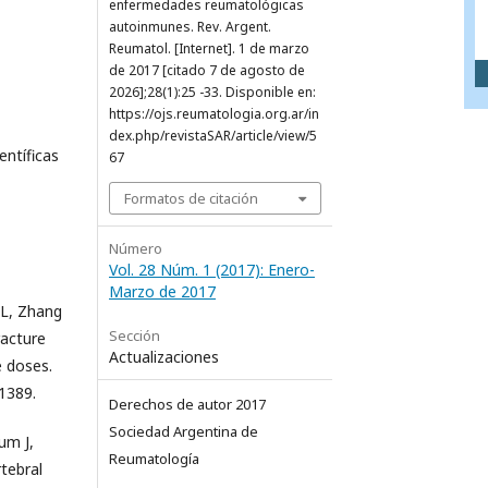
enfermedades reumatológicas
autoinmunes. Rev. Argent.
Reumatol. [Internet]. 1 de marzo
de 2017 [citado 7 de agosto de
2026];28(1):25 -33. Disponible en:
https://ojs.reumatologia.org.ar/in
dex.php/revistaSAR/article/view/5
entíficas
67
Formatos de citación
Número
Vol. 28 Núm. 1 (2017): Enero-
Marzo de 2017
 L, Zhang
Sección
racture
Actualizaciones
e doses.
1389.
Derechos de autor 2017
Sociedad Argentina de
um J,
Reumatología
tebral