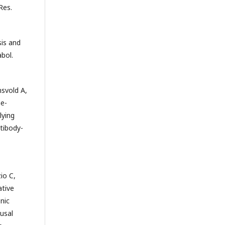
Res.
sis and
bol.
nsvold A,
ne-
lying
tibody-
zio C,
ative
nic
usal