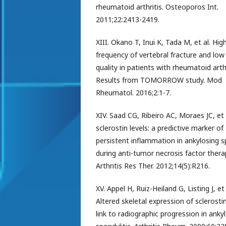
rheumatoid arthritis. Osteoporos Int.
2011;22:2413-2419.
XIII. Okano T, Inui K, Tada M, et al. Hig
frequency of vertebral fracture and lo
quality in patients with rheumatoid arthr
Results from TOMORROW study. Mod
Rheumatol. 2016;2:1-7.
XIV. Saad CG, Ribeiro AC, Moraes JC, et
sclerostin levels: a predictive marker of
persistent inflammation in ankylosing s
during anti-tumor necrosis factor ther
Arthritis Res Ther. 2012;14(5):R216.
XV. Appel H, Ruiz-Heiland G, Listing J, et 
Altered skeletal expression of sclerostin
link to radiographic progression in anky