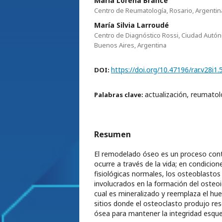
María Lorena Brance
Centro de Reumatología, Rosario, Argentin
María Silvia Larroudé
Centro de Diagnóstico Rossi, Ciudad Autó
Buenos Aires, Argentina
https://doi.org/10.47196/rar.v28i1.
DOI:
actualización, reumatol
Palabras clave:
Resumen
El remodelado óseo es un proceso con
ocurre a través de la vida; en condicion
fisiológicas normales, los osteoblastos
involucrados en la formación del osteoi
cual es mineralizado y reemplaza el hue
sitios donde el osteoclasto produjo re
ósea para mantener la integridad esque