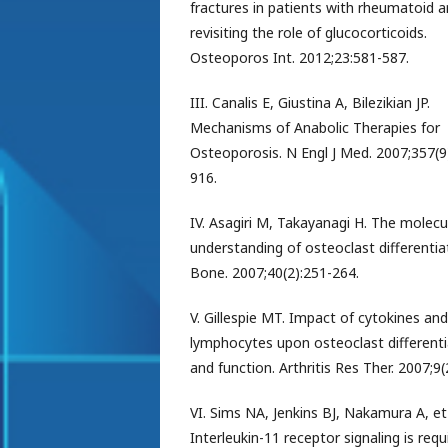
fractures in patients with rheumatoid art
revisiting the role of glucocorticoids.
Osteoporos Int. 2012;23:581-587.
III. Canalis E, Giustina A, Bilezikian JP.
Mechanisms of Anabolic Therapies for
Osteoporosis. N Engl J Med. 2007;357(9
916.
IV. Asagiri M, Takayanagi H. The molecu
understanding of osteoclast differentia
Bone. 2007;40(2):251-264.
V. Gillespie MT. Impact of cytokines an
lymphocytes upon osteoclast differenti
and function. Arthritis Res Ther. 2007;9(
VI. Sims NA, Jenkins BJ, Nakamura A, et 
Interleukin-11 receptor signaling is requ