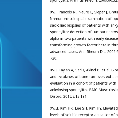
spondylitis. Arthritis Rheum. 2009;60:3
XVI. François RJ, Neure L, Sieper J, Braun
Immunohistological examination of op
sacroiliac biopsies of patients with ank
spondylitis: detection of tumour necros
alpha in two patients with early diseas
transforming growth factor beta in th
advanced cases. Ann Rheum Dis. 2006;
720.
XVII. Taylan A, Sari I, Akinci B, et al. B
and cytokines of bone turnover: extens
evaluation in a cohort of patients with
ankylosing spondylitis. BMC Musculoske
Disord. 2012:2;13:191.
XVIII. Kim HR, Lee SH, Kim HY. Elevate
levels of soluble receptor activator of 