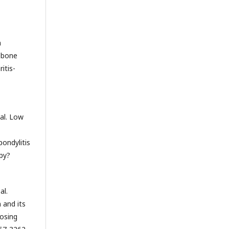
h
w bone
itis-
 al. Low
pondylitis
apy?
al.
 and its
losing