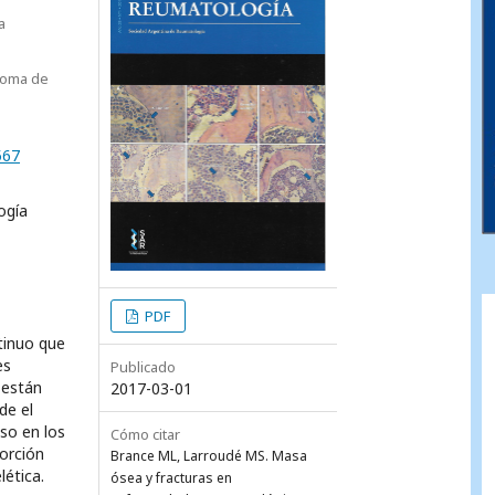
a
noma de
567
ogía
PDF
tinuo que
es
Publicado
 están
2017-03-01
de el
so en los
Cómo citar
sorción
Brance ML, Larroudé MS. Masa
lética.
ósea y fracturas en