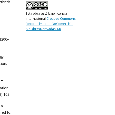
hritis:
Esta obra está bajo licencia
internacional
Creative Commons
Reconocimiento-NoComercial-
SinObrasDerivadas 4.0
.
):905-
lar
tion.
d T
ation
2):103.
al.
ired for