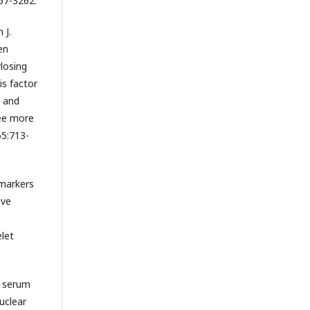
257-3262.
 J.
en
ylosing
is factor
e and
ree more
65:713-
iomarkers
ive
let
d serum
nuclear