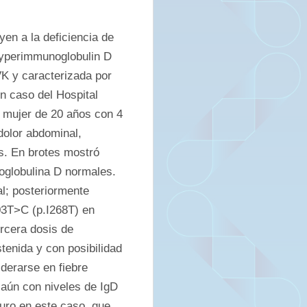
en a la deficiencia de 
yperimmunoglobulin D 
 y caracterizada por 
 caso del Hospital 
 mujer de 20 años con 4 
dolor abdominal, 
s. En brotes mostró 
globulina D normales. 
l; posteriormente 
3T>C (p.I268T) en 
rcera dosis de 
enida y con posibilidad 
erarse en fiebre 
aún con niveles de IgD 
uro en este caso, que 