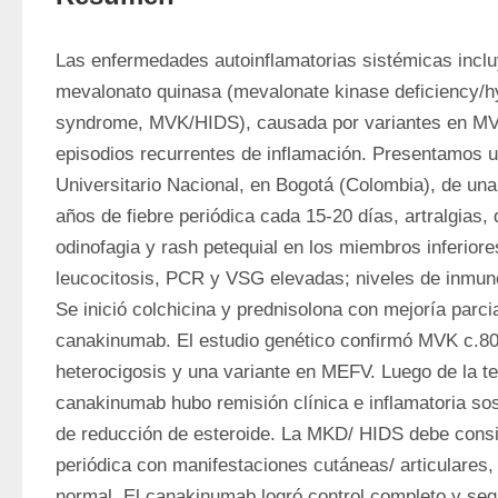
Las enfermedades autoinflamatorias sistémicas incluy
mevalonato quinasa (mevalonate kinase deficiency/h
syndrome, MVK/HIDS), causada por variantes en MVK
episodios recurrentes de inflamación. Presentamos un
Universitario Nacional, en Bogotá (Colombia), de una
años de fiebre periódica cada 15-20 días, artralgias, 
odinofagia y rash petequial en los miembros inferiore
leucocitosis, PCR y VSG elevadas; niveles de inmuno
Se inició colchicina y prednisolona con mejoría parcia
canakinumab. El estudio genético confirmó MVK c.80
heterocigosis y una variante en MEFV. Luego de la te
canakinumab hubo remisión clínica e inflamatoria sost
de reducción de esteroide. La MKD/ HIDS debe consid
periódica con manifestaciones cutáneas/ articulares, 
normal. El canakinumab logró control completo y seg